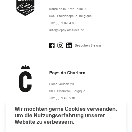
http://www.lepaysdeslacs.be/
Route de la Plate Taille 99
,
6440
Froidchapelle
,
Belgique
+32 (0) 71 14 34 83
info@lepaysdeslacs.be
Besuchen Sie uns
Pays de Charleroi
https://www.paysdecharleroi.be/
Place Vauban 20
,
6000
Charleroi
,
Belgique
+32 (0) 71 49 77 10
maison.tourisme@charleroi.be
Wir möchten gerne Cookies verwenden,
um die Nutzungserfahrung unserer
Website zu verbessern.
Besuchen Sie uns