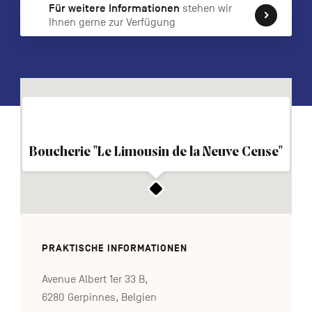
Für weitere Informationen
stehen wir
FR
NL
EN
Ihnen gerne zur Verfügung
Navigation
secondaire
Boucherie "Le Limousin de la Neuve Cense"
PRAKTISCHE INFORMATIONEN
Avenue Albert 1er 33 B,
6280 Gerpinnes, Belgien